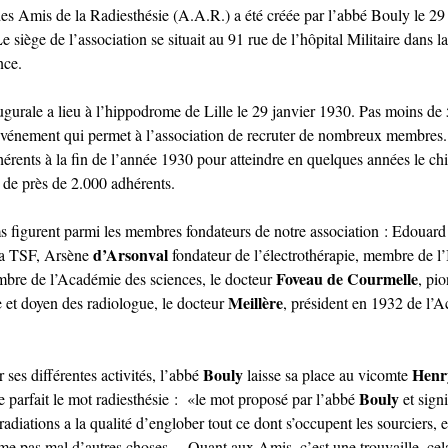
des Amis de la Radiesthésie (A.A.R.) a été créée par l’abbé Bouly le 2
 siège de l’association se situait au 91 rue de l’hôpital Militaire dans l
nce.
gurale a lieu à l’hippodrome de Lille le 29 janvier 1930. Pas moins de
 événement qui permet à l’association de recruter de nombreux membres.
érents à la fin de l’année 1930 pour atteindre en quelques années le chi
 de près de 2.000 adhérents.
 figurent parmi les membres fondateurs de notre association : Edouar
d’Arsonval
 la TSF, Arsène
fondateur de l’électrothérapie, membre de l’I
Foveau de Courmelle
re de l’Académie des sciences, le docteur
, pio
Meillère
 et doyen des radiologue, le docteur
, président en 1932 de l’
Bouly
Henr
 ses différentes activités, l’abbé
laisse sa place au vicomte
Bouly
ve parfait le mot radiesthésie : «le mot proposé par l’abbé
et signi
radiations a la qualité d’englober tout ce dont s’occupent les sourciers, 
me pas mal d’autres choses …Quant aux Amis, c’est une trouvaille, cel