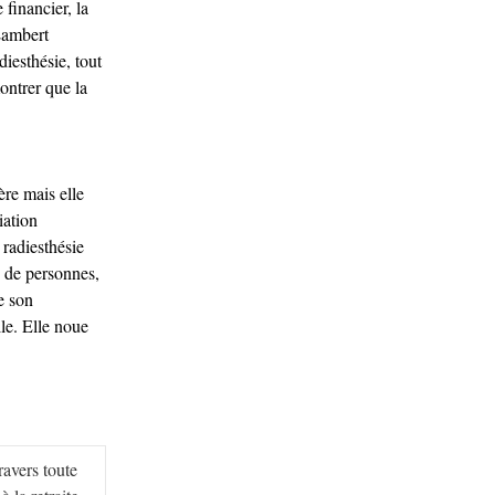
 financier, la
 Lambert
diesthésie, tout
ontrer que la
ère mais elle
iation
 radiesthésie
e de personnes,
e son
lle. Elle noue
ravers toute