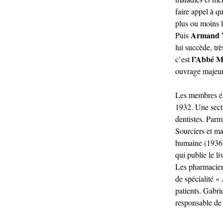
faire appel à q
plus ou moins l
Armand 
Puis
lui succède, tr
l’Abbé 
c’est
ouvrage majeu
Les membres ét
1932. Une secti
dentistes. Parm
Sourciers et ma
humaine (1936)
qui publie le l
Les pharmacien
de spécialité «
patients. Gabri
responsable de 