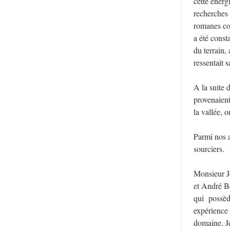
cette énerg
recherches 
romanes con
a été const
du terrain, 
ressentait 
A la suite d
provenaient
la vallée, o
Parmi nos 
sourciers.
Monsieur J
et André B
qui possèd
expérience 
domaine. Je