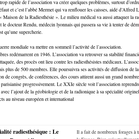
trop rapide de l’association va créer quelques problèmes, surtout d’ordre
 défaut et c’est l’abbé Mermet qui va renflouer les caisses, aidé d’Alfred
 « Maison de la Radiesthésie ». Le milieu médical va aussi attaquer la ra
t le docteur Rendu, médecin lyonnais qui passera sa vie à tenter de dém
est qu’une supercherie.
rre mondiale va mettre en sommeil l’activité de l’association.
es redémarrent en 1946. L’association va retrouver sa stabilité financi
ttaquée, des procès ont lieu contre les radiesthésistes médicaux. L’assoc
ais plus de 500 membres. Elle poursuivra ses activités de diffusion de la
ion de congrès, de conférences, des cours attirent aussi un grand nombr
e parisianise progressivement. Le XXIe siècle voit l’association reprendr
vec l’ajout de la géobiologie et de la radionique à sa spécialité origine
cts au niveau européen et international
alité radiesthésique : Le
Il a fait de nombreux forages à t